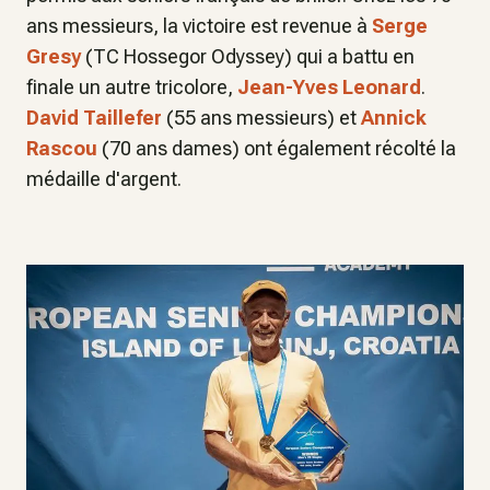
ans messieurs, la victoire est revenue à
Serge
Gresy
(TC Hossegor Odyssey) qui a battu en
finale un autre tricolore,
Jean-Yves Leonard
.
David Taillefer
(55 ans messieurs) et
Annick
Rascou
(70 ans dames) ont également récolté la
médaille d'argent.