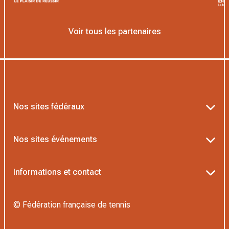
Voir tous les partenaires
Nos sites fédéraux
Ten’Up
Nos sites événements
ADOC
Billetterie Roland-Garros
Informations et contact
MOJA
Billetterie Rolex Paris Masters
Textes officiels FFT
L’Institut Formation Tennis
© Fédération française de tennis
Billetterie Alpine Paris Major
Politique de confidentialité