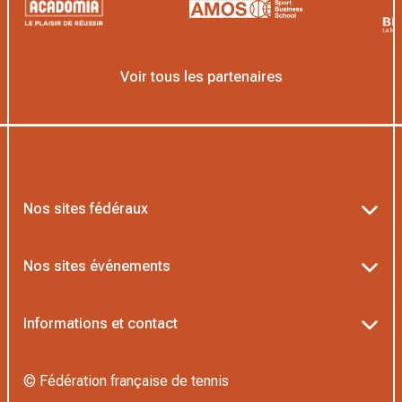
Voir tous les partenaires
Nos sites fédéraux
Ten’Up
Nos sites événements
ADOC
Billetterie Roland-Garros
Informations et contact
MOJA
Billetterie Rolex Paris Masters
Textes officiels FFT
L’Institut Formation Tennis
© Fédération française de tennis
Billetterie Alpine Paris Major