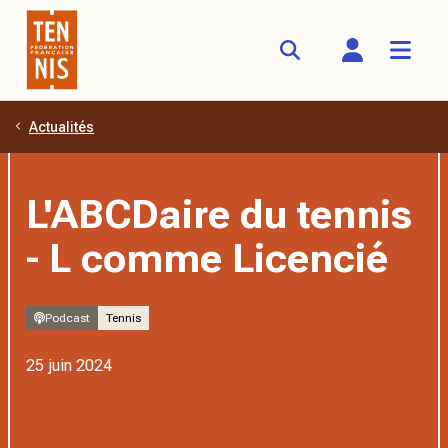
Actualités
Aller au contenu principal
L'ABCDaire du tennis
- L comme Licencié
Podcast
Tennis
25 juin 2024