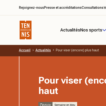
Rejoignez-nous
Presse et accréditations
Consultations

Actualités
Nos sports
Accueil
Actualités
Pour viser (encore) plus haut
Aller au contenu principal
Pour viser (enc
haut
Article
Semaine en bleu