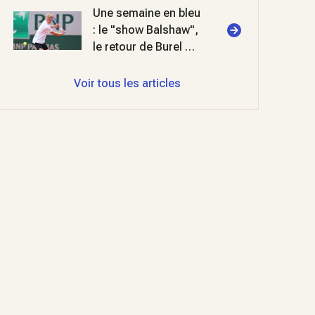
Une semaine en bleu
: le "show Balshaw",
le retour de Burel et
deux titres FIP en
padel
Voir tous les articles