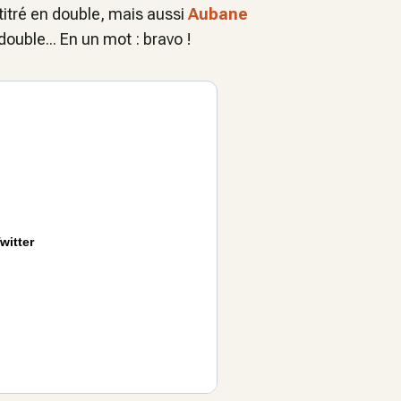
t titré en double, mais aussi
Aubane
double... En un mot : bravo !
witter