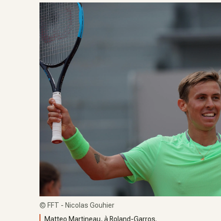
©
FFT - Nicolas Gouhier
Matteo Martineau, à Roland-Garros.