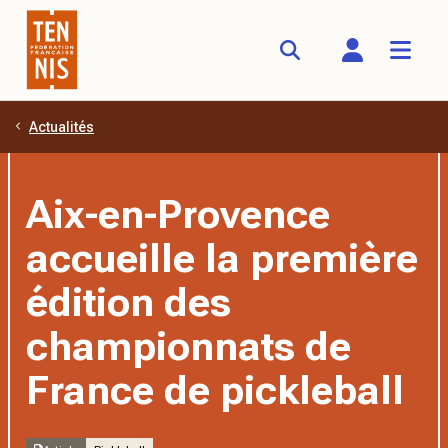
Actualités
Aller au contenu principal
Aix-en-Provence
accueille la première
édition des
championnats de
France de pickleball