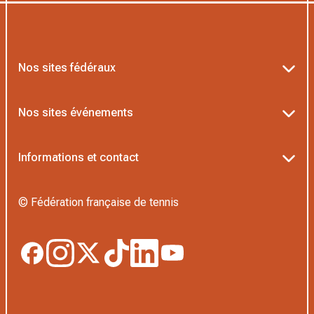
Nos sites fédéraux
Ten’Up
Nos sites événements
ADOC
Billetterie Roland-Garros
Informations et contact
MOJA
Billetterie Rolex Paris Masters
Textes officiels FFT
L’Institut Formation Tennis
© Fédération française de tennis
Billetterie Alpine Paris Major
Politique de confidentialité
Proshop FFT
Boutique Officielle
Politique des cookies
Application Beach/Padel/Pickleball
Gestion des cookies
Gestion sportive