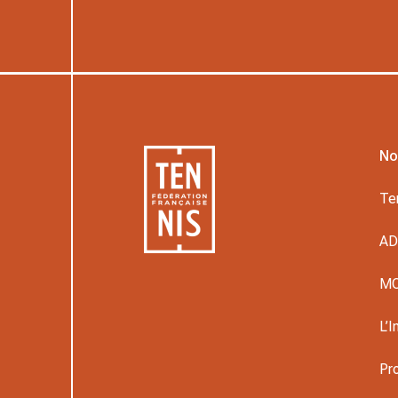
No
Te
A
M
L’I
Pr