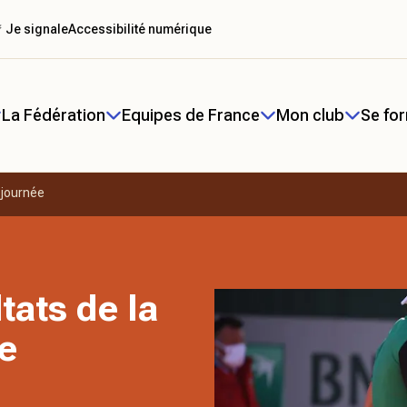
 Je signale
Accessibilité numérique
La Fédération
Equipes de France
Mon club
Se fo
e journée
ltats de la
e