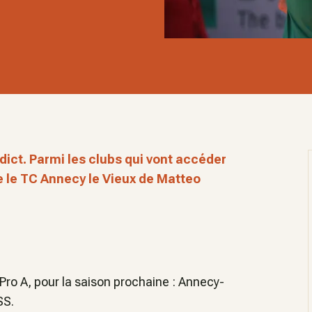
rdict. Parmi les clubs qui vont accéder
re le TC Annecy le Vieux de Matteo
 Pro A, pour la saison prochaine : Annecy-
SS.