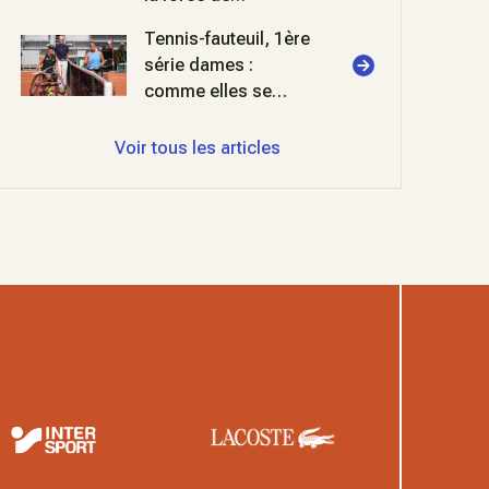
l'habitude
Tennis-fauteuil, 1ère
série dames :
comme elles se
retrouvent
Voir tous les articles