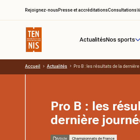
Rejoignez-nous
Presse et accréditations
Consultations

Actualités
Nos sports
Accueil
Actualités
Pro B : les résultats de la dernièr
Aller au contenu principal
Pro B : les résu
dernière journé
Article
Championnats de France