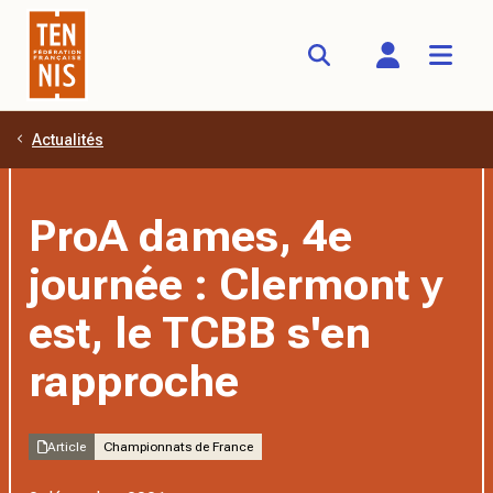
Actualités
Aller au contenu principal
ProA dames, 4e
journée : Clermont y
est, le TCBB s'en
rapproche
Article
Championnats de France