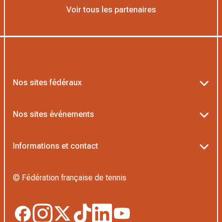
Voir tous les partenaires
Nos sites fédéraux
Ten’Up
Nos sites événements
ADOC
Billetterie Roland-Garros
Informations et contact
MOJA
Billetterie Rolex Paris Masters
Textes officiels FFT
L’Institut Formation Tennis
© Fédération française de tennis
Billetterie Alpine Paris Major
Politique de confidentialité
Proshop FFT
Boutique Officielle
Politique des cookies