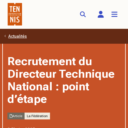
Actualités
Aller au contenu principal
Recrutement du
Directeur Technique
National : point
d’étape
Article
La Fédération