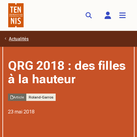
Actualités
Aller au contenu principal
QRG 2018 : des filles
à la hauteur
Article
Roland-Garros
23 mai 2018