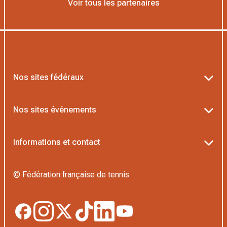
Voir tous les partenaires
Nos sites fédéraux
Ten’Up
Nos sites événements
ADOC
Billetterie Roland-Garros
Informations et contact
MOJA
Billetterie Rolex Paris Masters
Textes officiels FFT
L’Institut Formation Tennis
© Fédération française de tennis
Billetterie Alpine Paris Major
Politique de confidentialité
Proshop FFT
Boutique Officielle
Politique des cookies
Application Beach/Padel/Pickleball