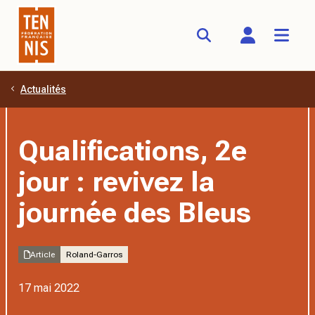
Actualités
Aller au contenu principal
Qualifications, 2e
jour : revivez la
journée des Bleus
Article
Roland-Garros
17 mai 2022