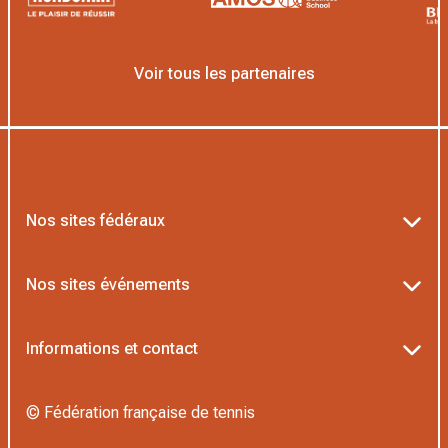
Voir tous les partenaires
Nos sites fédéraux
Ten’Up
Nos sites événements
ADOC
Billetterie Roland-Garros
Informations et contact
MOJA
Billetterie Rolex Paris Masters
Textes officiels FFT
L’Institut Formation Tennis
© Fédération française de tennis
Billetterie Alpine Paris Major
Politique de confidentialité