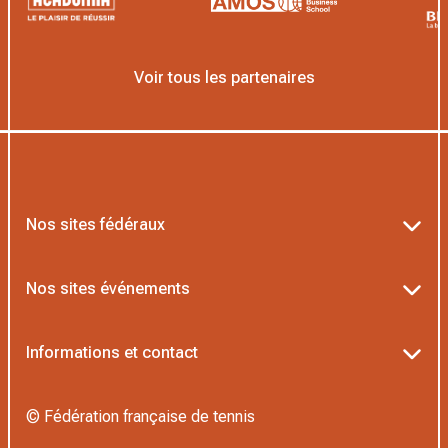
Voir tous les partenaires
Nos sites fédéraux
Ten’Up
Nos sites événements
ADOC
Billetterie Roland-Garros
Informations et contact
MOJA
Billetterie Rolex Paris Masters
Textes officiels FFT
L’Institut Formation Tennis
© Fédération française de tennis
Billetterie Alpine Paris Major