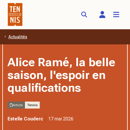
Actualités
Aller au contenu principal
Alice Ramé, la belle
saison, l'espoir en
qualifications
Article
Tennis
Estelle Couderc
17 mai 2026