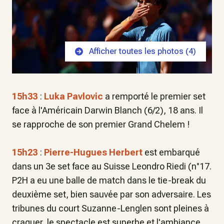
Afficher toutes les photos (
4
)
15h33
:
Luka Pavlovic
a remporté le premier set
face à l'Américain Darwin Blanch (6/2), 18 ans. Il
se rapproche de son premier Grand Chelem !
15h23
:
Pierre-Hugues Herbert
est embarqué
dans un 3e set face au Suisse Leondro Riedi (n°17.
P2H a eu une balle de match dans le tie-break du
deuxième set, bien sauvée par son adversaire. Les
tribunes du court Suzanne-Lenglen sont pleines à
craquer, le spectacle est superbe et l'ambiance