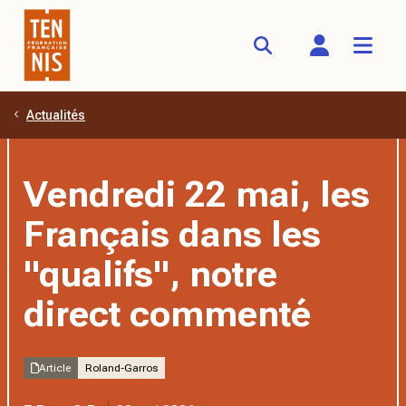
Actualités
Aller au contenu principal
Vendredi 22 mai, les
Français dans les
"qualifs", notre
direct commenté
Article
Roland-Garros