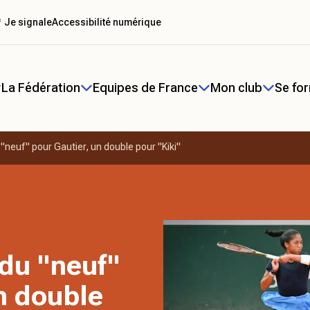
 Je signale
Accessibilité numérique
La Fédération
Equipes de France
Mon club
Se fo
"neuf" pour Gautier, un double pour "Kiki"
du "neuf"
n double