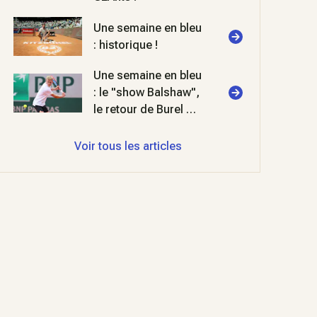
Une semaine en bleu
: historique !
Une semaine en bleu
: le "show Balshaw",
le retour de Burel et
deux titres FIP en
padel
Voir tous les articles