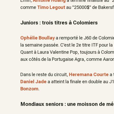
Enfin,
Antoine Hoang
a terminé finaliste au 
comme
Timo Legout
au "25000$" de Bakersfi
Juniors : trois titres à Colomiers
Ophélie Boullay
a remporté le J60 de Colomier
la semaine passée. C'est le 2e titre ITF pour 
Quant à Laura Valentine Pop, toujours à Colomi
aux côtés de la Portugaise Agra, comme Aaron 
Dans le reste du circuit,
Heremana Courte
a 
Daniel Jade
a atteint la finale en double au 
Bonzom
.
Mondiaux seniors : une moisson de méd