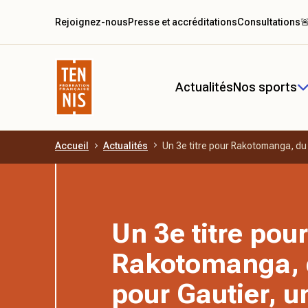
Rejoignez-nous
Presse et accréditations
Consultations

Actualités
Nos sports
Accueil
Actualités
Un 3e titre pour Rakotomanga, du 
Aller au contenu principal
Un 3e titre pour
Rakotomanga, 
pour Gautier, u