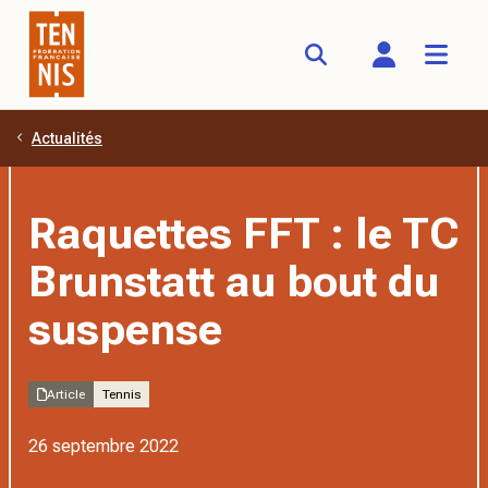
Actualités
Aller au contenu principal
Raquettes FFT : le TC
Brunstatt au bout du
suspense
Article
Tennis
26 septembre 2022