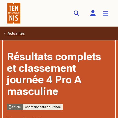
Actualités
Aller au contenu principal
Résultats complets
et classement
journée 4 Pro A
masculine
Article
Championnats de France