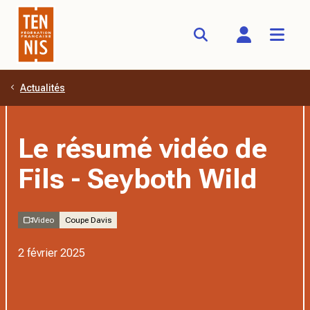
Actualités
Aller au contenu principal
Le résumé vidéo de
Fils - Seyboth Wild
Video
Coupe Davis
2 février 2025