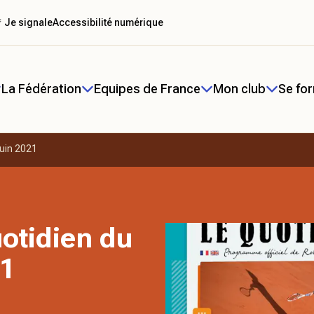
 Je signale
Accessibilité numérique
La Fédération
Equipes de France
Mon club
Se fo
juin 2021
otidien du
21