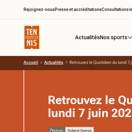
Rejoignez-nous
Presse et accréditations
Consultations

Actualités
Nos sports
Accueil
Actualités
Retrouvez le Quotidien du lundi 7 
Aller au contenu principal
Retrouvez le Qu
lundi 7 juin 20
Article
Roland-Garros