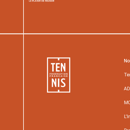
No
Te
A
M
L’I