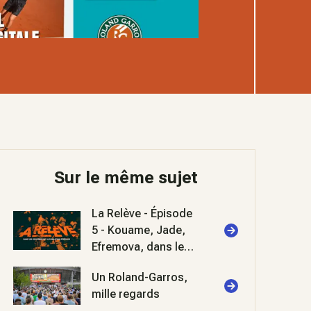
Sur le même sujet
La Relève - Épisode
5 - Kouame, Jade,
Efremova, dans les
coulisses de
Un Roland-Garros,
Roland-Garros 2026
mille regards