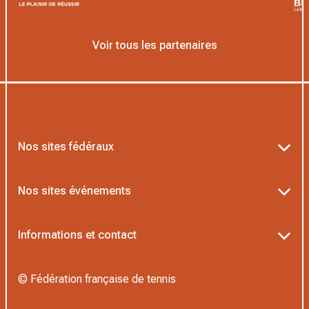
Voir tous les partenaires
Nos sites fédéraux
Ten’Up
Nos sites événements
ADOC
Billetterie Roland-Garros
Informations et contact
MOJA
Billetterie Rolex Paris Masters
Textes officiels FFT
L’Institut Formation Tennis
© Fédération française de tennis
Billetterie Alpine Paris Major
Politique de confidentialité