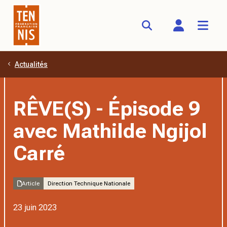
Actualités
Aller au contenu principal
RÊVE(S) - Épisode 9
avec Mathilde Ngijol
Carré
Article
Direction Technique Nationale
23 juin 2023