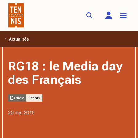
Actualités
Aller au contenu principal
RG18 : le Media day
des Français
Article
Tennis
25 mai 2018