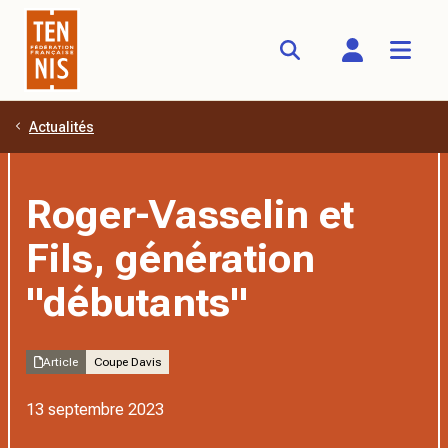
Actualités
Aller au contenu principal
Roger-Vasselin et
Fils, génération
"débutants"
Article
Coupe Davis
13 septembre 2023