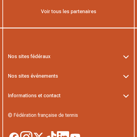
Voir tous les partenaires
Nos sites fédéraux
Ten’Up
Nos sites événements
ADOC
Billetterie Roland-Garros
Informations et contact
MOJA
Billetterie Rolex Paris Masters
Textes officiels FFT
L’Institut Formation Tennis
© Fédération française de tennis
Billetterie Alpine Paris Major
Politique de confidentialité
Proshop FFT
Boutique Officielle