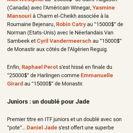
(Canada) avec l'Américain Winegar,
Yasmine
Mansouri
à Charm el-Cheikh associée à la
Roumaine Bejenaru,
Robin Catry
au "15000$" de
Norman (Etats-Unis) avec le Néerlandais Van
Sambeek et
Cyril Vandermeersch
au "15000$"
de Monastir aux côtés de l'Algérien Reguig.
Enfin,
Raphael Perot
s'est hissé en finale du
"25000$" de Harlingen comme
Emmanuelle
Girard
au "15000$" de Monastir.
Juniors : un doublé pour Jade
Premier titre en ITF juniors et un doublé avec son
"pote"...
Daniel Jade
s'est offert une superbe