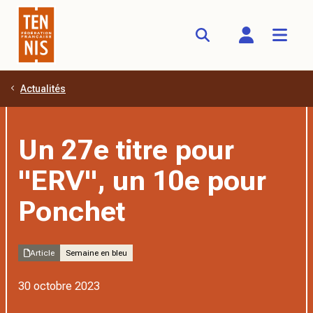
Actualités
Aller au contenu principal
Un 27e titre pour
"ERV", un 10e pour
Ponchet
Article
Semaine en bleu
30 octobre 2023