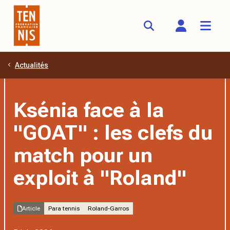
Actualités
Aller au contenu principal
Ksénia face à la
"GOAT" : les clefs du
match pour un
exploit à "Roland"
Article
Para tennis
Roland-Garros