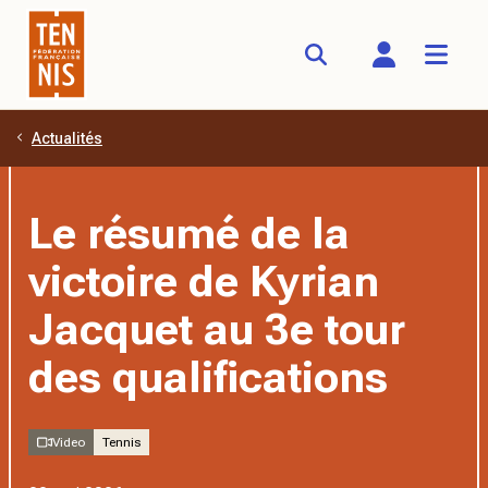
Actualités
Aller au contenu principal
Le résumé de la
victoire de Kyrian
Jacquet au 3e tour
des qualifications
Video
Tennis