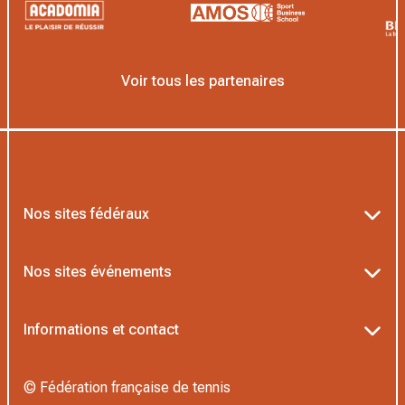
Voir tous les partenaires
Nos sites fédéraux
Ten’Up
Nos sites événements
ADOC
Billetterie Roland-Garros
Informations et contact
MOJA
Billetterie Rolex Paris Masters
Textes officiels FFT
L’Institut Formation Tennis
© Fédération française de tennis
Billetterie Alpine Paris Major