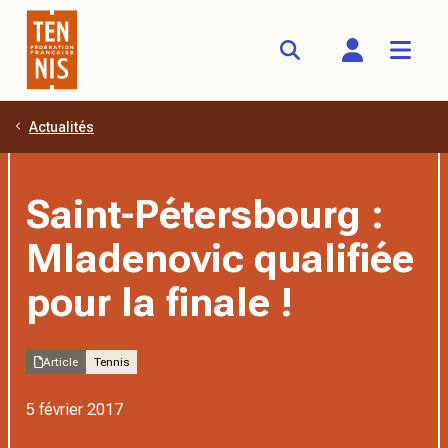
Actualités
Aller au contenu principal
Saint-Pétersbourg :
Mladenovic qualifiée
pour la finale !
Article
Tennis
5 février 2017