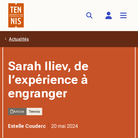
Actualités
Aller au contenu principal
Sarah Iliev, de
l’expérience à
engranger
Article
Tennis
Estelle Couderc
20 mai 2024