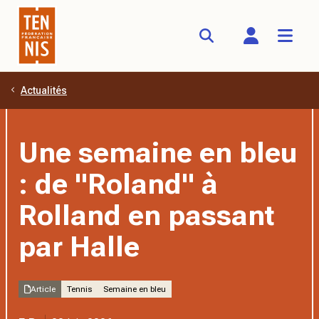
Actualités
Aller au contenu principal
Une semaine en bleu
: de "Roland" à
Rolland en passant
par Halle
Article
Tennis
Semaine en bleu