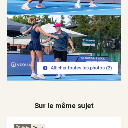
Afficher toutes les photos (
2
)
Sur le même sujet
Article
Tennis