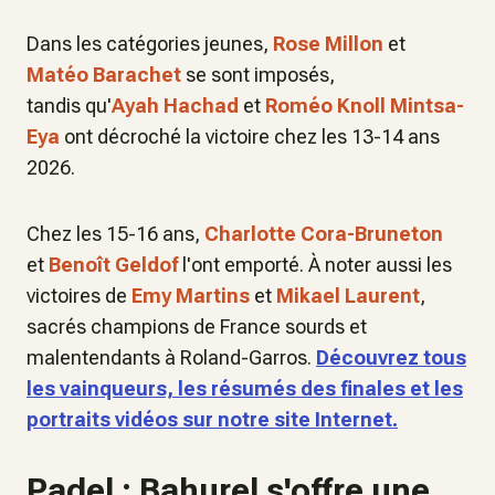
Dans les catégories jeunes,
Rose Millon
et
Matéo Barachet
se sont imposés,
tandis qu'
Ayah Hachad
et
Roméo Knoll Mintsa-
Eya
ont décroché la victoire chez les 13-14 ans
2026.
Chez les 15-16 ans,
Charlotte Cora-Bruneton
et
Benoît Geldof
l'ont emporté. À noter aussi les
victoires de
Emy Martins
et
Mikael Laurent
,
sacrés champions de France sourds et
malentendants à Roland-Garros.
Découvrez tous
les vainqueurs, les résumés des finales et les
portraits vidéos sur notre site Internet.
Padel : Bahurel s'offre une