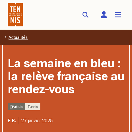
Actualités
Aller au contenu principal
La semaine en bleu :
la relève française au
rendez-vous
Article
Tennis
E.B.
27 janvier 2025