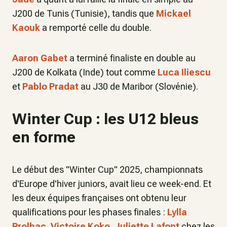
J200 de Tunis (Tunisie), tandis que
Mickael
Kaouk
a remporté celle du double.
Aaron Gabet
a terminé finaliste en double au
J200 de Kolkata (Inde) tout comme
Luca Iliescu
et
Pablo Pradat
au J30 de Maribor (Slovénie).
Winter Cup : les U12 bleus
en forme
Le début des "Winter Cup" 2025, championnats
d'Europe d'hiver juniors, avait lieu ce week-end. Et
les deux équipes françaises ont obtenu leur
qualifications pour les phases finales :
Lylla
Prolhac
,
Victoire Koko
,
Juliette Lafont
chez les