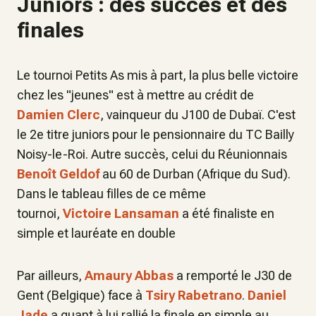
Juniors : des succès et des
finales
Le tournoi Petits As mis à part, la plus belle victoire
chez les "jeunes" est à mettre au crédit de
Damien Clerc
, vainqueur du J100 de Dubaï. C'est
le 2e titre juniors pour le pensionnaire du TC Bailly
Noisy-le-Roi. Autre succès, celui du Réunionnais
Benoît Geldof
au 60 de Durban (Afrique du Sud).
Dans le tableau filles de ce même
tournoi,
Victoire Lansaman
a été finaliste en
simple et lauréate en double
Par ailleurs,
Amaury Abbas
a remporté le J30 de
Gent (Belgique) face à
Tsiry Rabetrano
.
Daniel
Jade
a quant à lui rallié la finale en simple au