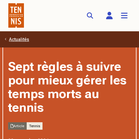
Actualités
Aller au contenu principal
Sept règles à suivre
pour mieux gérer les
temps morts au
tennis
Article
Tennis