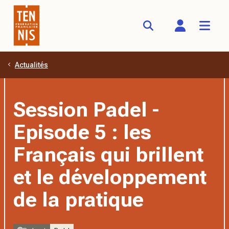
Actualités
Aller au contenu principal
Session Padel -
Episode 5 : les
Français qui brillent
et le développement
de la pratique