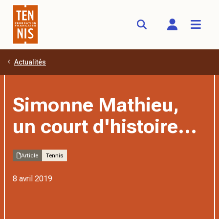
Actualités
Aller au contenu principal
Simonne Mathieu,
un court d'histoire...
Article
Tennis
8 avril 2019