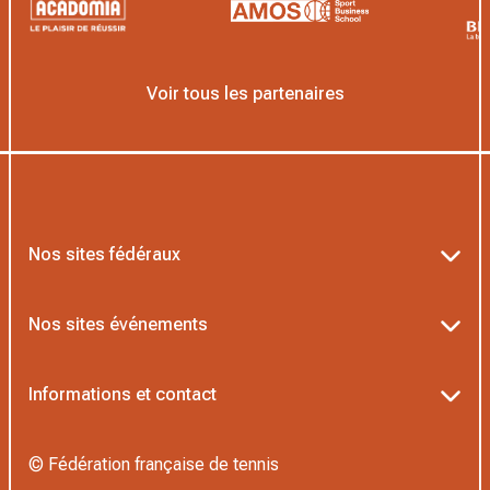
Voir tous les partenaires
Nos sites fédéraux
Ten’Up
Nos sites événements
ADOC
Billetterie Roland-Garros
Informations et contact
MOJA
Billetterie Rolex Paris Masters
Textes officiels FFT
L’Institut Formation Tennis
© Fédération française de tennis
Billetterie Alpine Paris Major