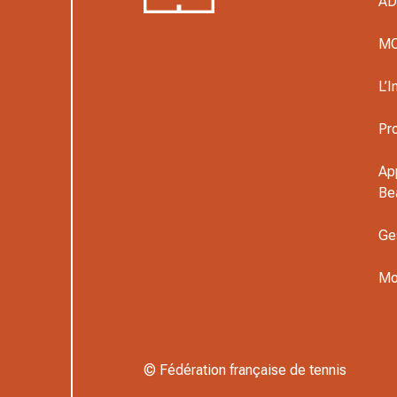
A
M
L’I
Pr
Ap
Be
Ge
Mo
© Fédération française de tennis