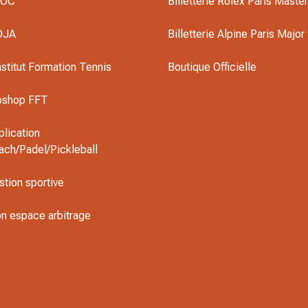
DOC
Billetterie Rolex Paris Maste
OJA
Billetterie Alpine Paris Major
nstitut Formation Tennis
Boutique Officielle
oshop FFT
plication
ach/Padel/Pickleball
stion sportive
n espace arbitrage