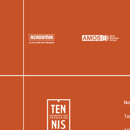
No
Te