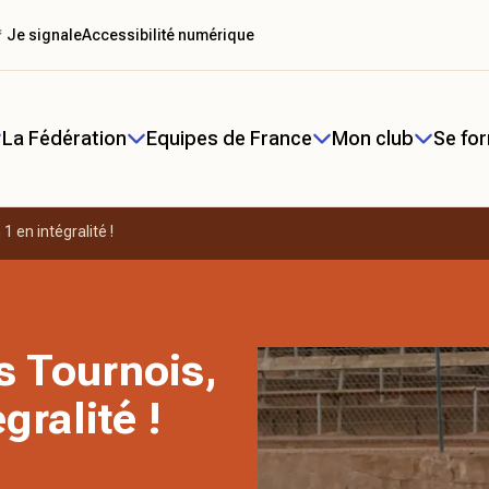
 Je signale
Accessibilité numérique
La Fédération
Equipes de France
Mon club
Se fo
1 en intégralité !
s Tournois,
gralité !