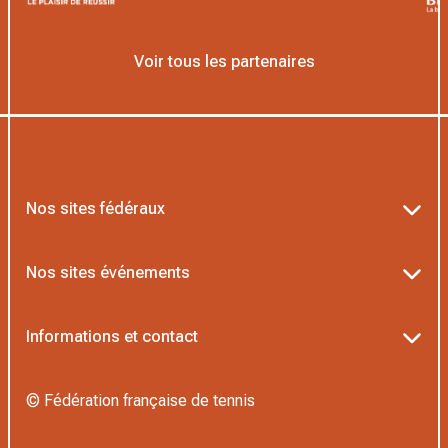
Voir tous les partenaires
Nos sites fédéraux
Ten’Up
Nos sites événements
ADOC
Billetterie Roland-Garros
Informations et contact
MOJA
Billetterie Rolex Paris Masters
Textes officiels FFT
L’Institut Formation Tennis
© Fédération française de tennis
Billetterie Alpine Paris Major
Politique de confidentialité