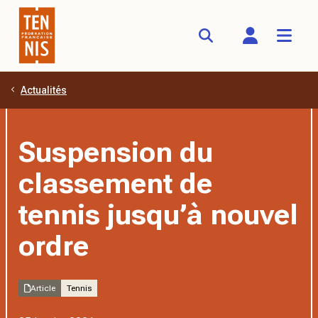
Actualités
Aller au contenu principal
Suspension du
classement de
tennis jusqu’à nouvel
ordre
Article
Tennis