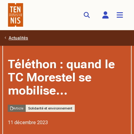
Actualités
Aller au contenu principal
Téléthon : quand le
TC Morestel se
mobilise…
Article
Solidarité et environnement
11 décembre 2023