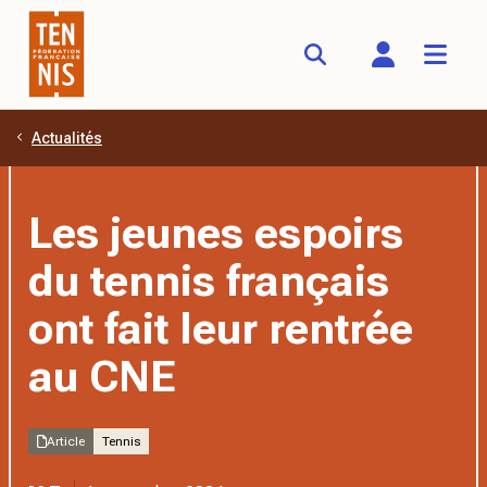
Actualités
Aller au contenu principal
Les jeunes espoirs
du tennis français
ont fait leur rentrée
au CNE
Article
Tennis