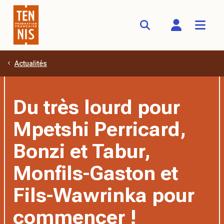
Actualités
Aller au contenu principal
Du très lourd pour
Mpetshi Perricard,
Bonzi et Tabur,
Monfils-Gaston et
Fils-Wawrinka pour
commencer !