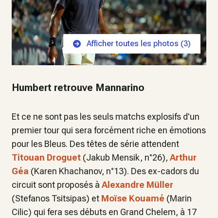
Afficher toutes les photos (
3
)
Humbert retrouve Mannarino
Et ce ne sont pas les seuls matchs explosifs d'un
premier tour qui sera forcément riche en émotions
pour les Bleus. Des têtes de série attendent
Titouan Droguet
(Jakub Mensik, n°26),
Arthur
Géa
(Karen Khachanov, n°13). Des ex-cadors du
circuit sont proposés à
Alexandre Müller
(Stefanos Tsitsipas) et
Moïse Kouamé
(Marin
Cilic) qui fera ses débuts en Grand Chelem, à 17