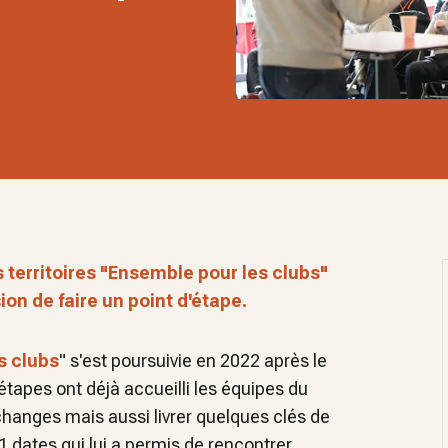
 territoires "Ensemble pour les clubs"
ion de faire un point d'étape.
s clubs
" s'est poursuivie en 2022 après le
 étapes ont déjà accueilli les équipes du
changes mais aussi livrer quelques clés de
1 dates qui lui a permis de rencontrer