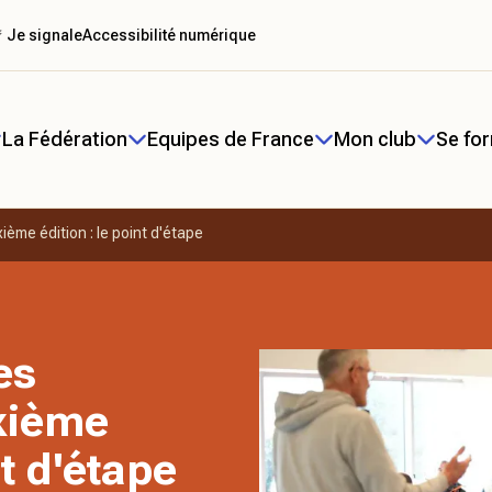
 Je signale
Accessibilité numérique
La Fédération
Equipes de France
Mon club
Se fo
ième édition : le point d'étape
es
uxième
nt d'étape