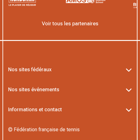
Voir tous les partenaires
Nos sites fédéraux
Ten’Up
Nos sites événements
ADOC
Billetterie Roland-Garros
Informations et contact
MOJA
Billetterie Rolex Paris Masters
Textes officiels FFT
L’Institut Formation Tennis
© Fédération française de tennis
Billetterie Alpine Paris Major
Politique de confidentialité