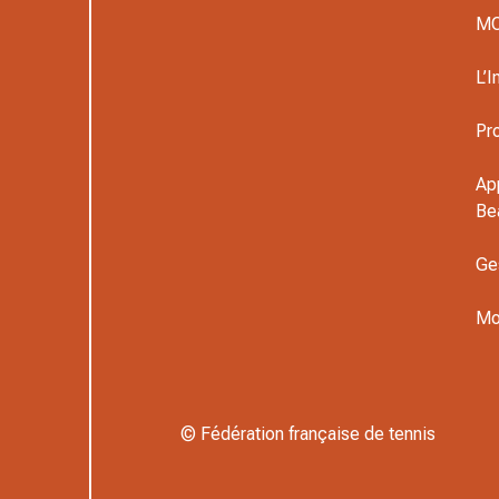
M
L’I
Pr
Ap
Be
Ge
Mo
© Fédération française de tennis