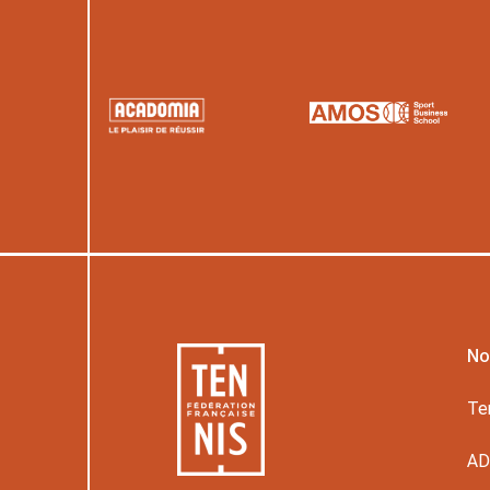
No
Te
A