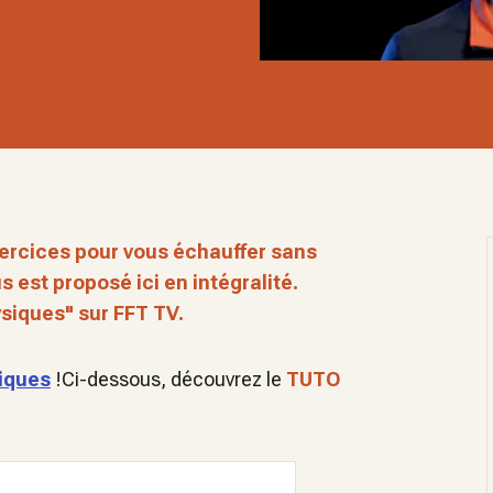
ercices pour vous échauffer sans
us est proposé ici en intégralité.
ysiques" sur FFT TV.
siques
!Ci-dessous, découvrez le
TUTO