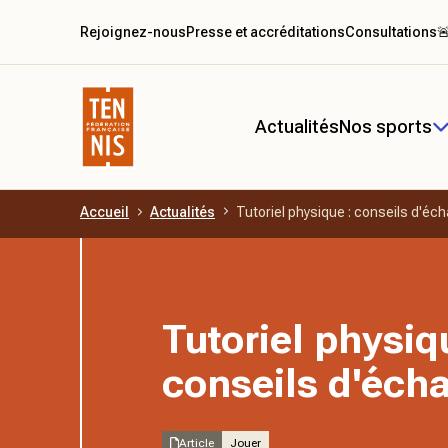
Rejoignez-nous
Presse et accréditations
Consultations

Actualités
Nos sports
Accueil
Actualités
Tutoriel physique : conseils d'éc
Aller au contenu principal
Tutoriel physiq
conseils d'éch
Article
Jouer