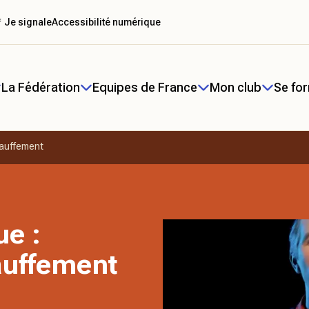
 Je signale
Accessibilité numérique
La Fédération
Equipes de France
Mon club
Se fo
hauffement
ue :
auffement