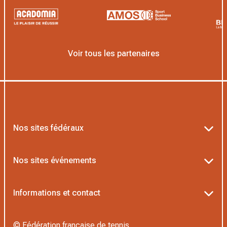
Voir tous les partenaires
Nos sites fédéraux
Ten’Up
Nos sites événements
ADOC
Billetterie Roland-Garros
Informations et contact
MOJA
Billetterie Rolex Paris Masters
Textes officiels FFT
L’Institut Formation Tennis
© Fédération française de tennis