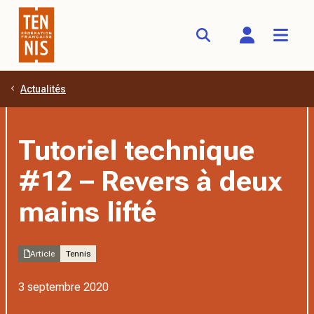
Actualités
Aller au contenu principal
Tutoriel technique
#12 – Revers à deux
mains lifté
Article
Tennis
3 septembre 2020