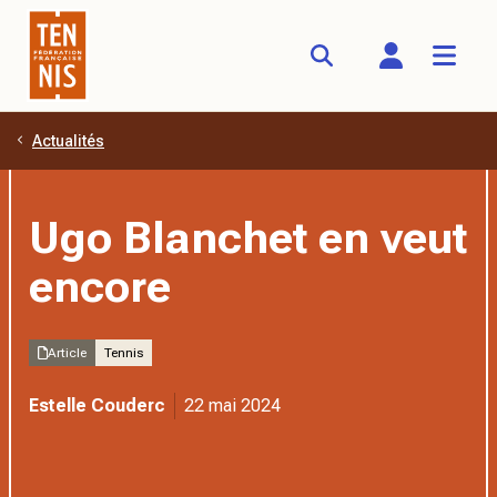
Actualités
Aller au contenu principal
Ugo Blanchet en veut
encore
Article
Tennis
Estelle Couderc
22 mai 2024