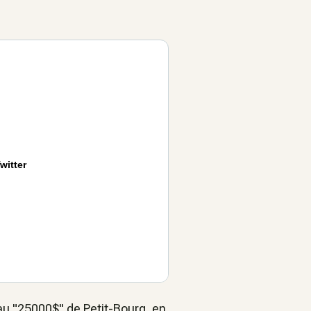
witter
u "25000$" de Petit-Bourg, en