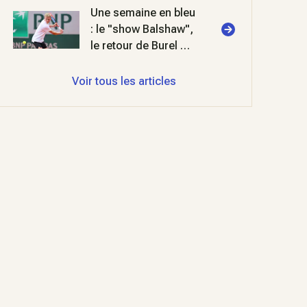
Une semaine en bleu
: le "show Balshaw",
le retour de Burel et
deux titres FIP en
padel
Voir tous les articles