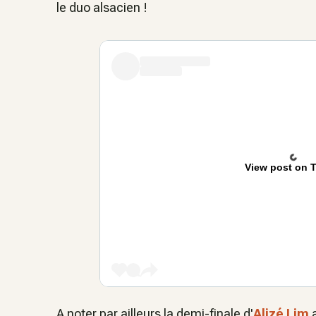
le duo alsacien !
View post on T
A noter par ailleurs la demi-finale d'
Alizé Lim
a