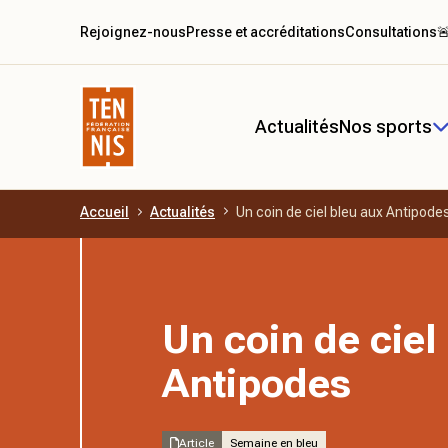
Rejoignez-nous
Presse et accréditations
Consultations

Actualités
Nos sports
Accueil
Actualités
Un coin de ciel bleu aux Antipode
Aller au contenu principal
Un coin de ciel
Antipodes
Article
Semaine en bleu