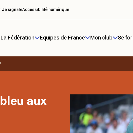
 Je signale
Accessibilité numérique
La Fédération
Equipes de France
Mon club
Se fo
s
 bleu aux