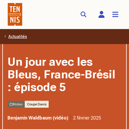
Actualités
Aller au contenu principal
Un jour avec les
Bleus, France-Brésil
: épisode 5
Video
Coupe Davis
Benjamin Waldbaum (vidéo)
2 février 2025