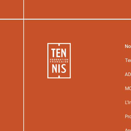
No
Te
A
M
L’I
Pr
Ap