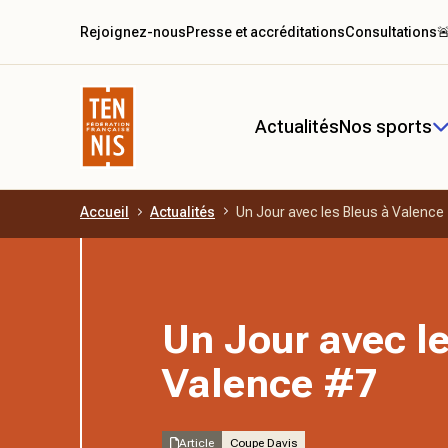
Rejoignez-nous
Presse et accréditations
Consultations

Actualités
Nos sports
Accueil
Actualités
Un Jour avec les Bleus à Valence
Aller au contenu principal
Un Jour avec le
Valence #7
Article
Coupe Davis