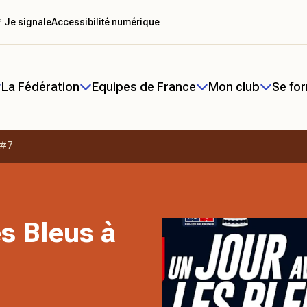
 Je signale
Accessibilité numérique
La Fédération
Equipes de France
Mon club
Se fo
 #7
s Bleus à