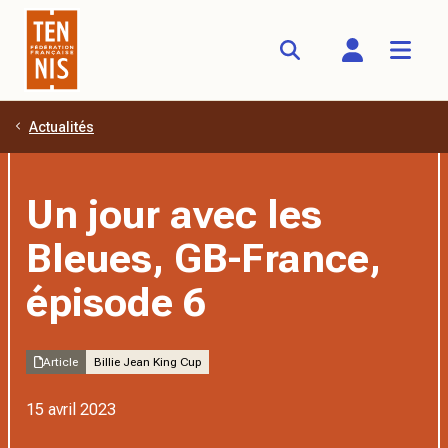
Actualités
Aller au contenu principal
Un jour avec les
Bleues, GB-France,
épisode 6
Article
Billie Jean King Cup
15 avril 2023