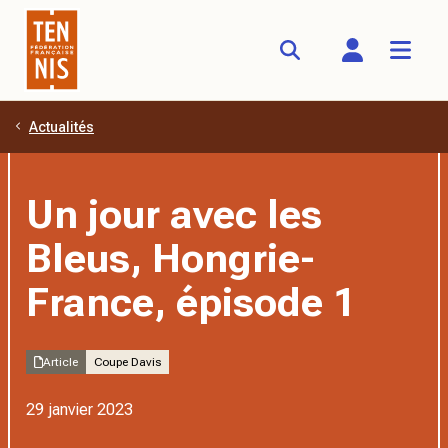
Actualités
Aller au contenu principal
Un jour avec les
Bleus, Hongrie-
France, épisode 1
Article
Coupe Davis
29 janvier 2023