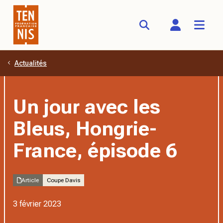
Actualités
Aller au contenu principal
Un jour avec les
Bleus, Hongrie-
France, épisode 6
Article
Coupe Davis
3 février 2023