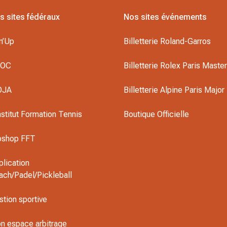
s sites fédéraux
Nos sites événements
n’Up
Billetterie Roland-Garros
DOC
Billetterie Rolex Paris Maste
OJA
Billetterie Alpine Paris Major
nstitut Formation Tennis
Boutique Officielle
oshop FFT
plication
ach/Padel/Pickleball
stion sportive
n espace arbitrage