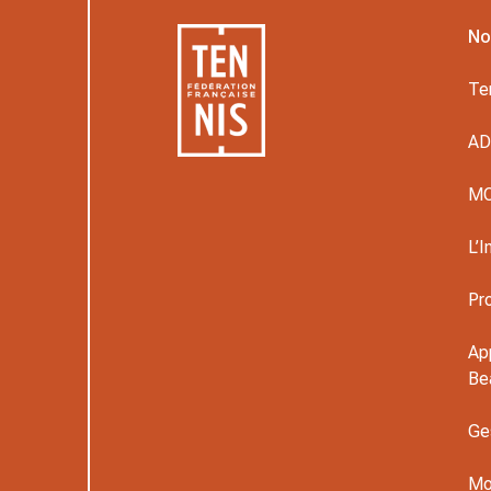
No
Te
A
M
L’I
Pr
Ap
Be
Ge
Mo