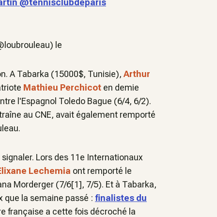
rtin @tennisclubdeparis
@loubrouleau) le
son. A Tabarka (15000$, Tunisie),
Arthur
triote
Mathieu Perchicot
en demie
contre l'Espagnol Toledo Bague (6/4, 6/2).
ntraîne au CNE, avait également remporté
uleau.
 signaler. Lors des 11e Internationaux
Elixane Lechemia
ont remporté le
Yana Morderger (7/6[1], 7/5). Et à Tabarka,
ux que la semaine passé :
finalistes du
ire française a cette fois décroché la