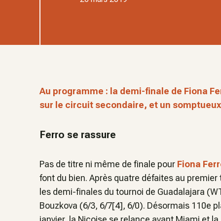
Au programme : la demi-finale de Fiona Fe
sur le circuit secondaire, et un somptueux
Ferro se rassure
Pas de titre ni même de finale pour
Fiona Fer
font du bien. Après quatre défaites au premier t
les demi-finales du tournoi de Guadalajara (W
Bouzkova (6/3, 6/7[4], 6/0). Désormais 110e 
janvier, la Niçoise se relance avant Miami et la 