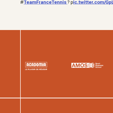
#
TeamFranceTennis
? p
ic.twitter.com/G