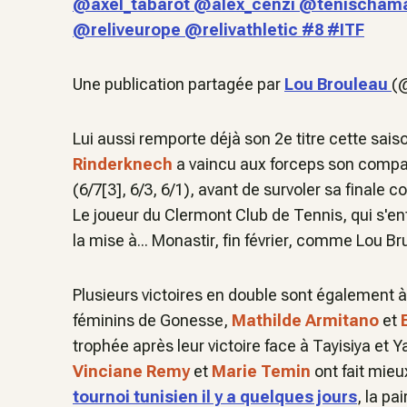
@axel_tabarot @alex_cenzi @tenischama
@reliveurope @relivathletic #8 #ITF
Une publication partagée par
Lou Brouleau
(
Lui aussi remporte déjà son 2e titre cette sai
Rinderknech
a vaincu aux forceps son compa
(6/7[3], 6/3, 6/1), avant de survoler sa finale 
Le joueur du Clermont Club de Tennis, qui s'e
la mise à... Monastir, fin février, comme Lou Br
Plusieurs victoires en double sont également à
féminins de Gonesse,
Mathilde Armitano
et
trophée après leur victoire face à Tayisiya et 
Vinciane Remy
et
Marie Temin
ont fait mie
tournoi tunisien il y a quelques jours
, la pa