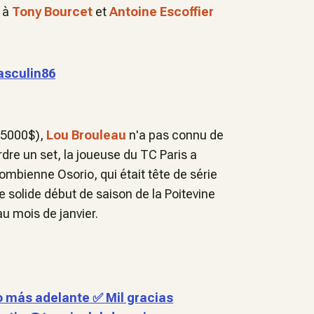
e à
Tony Bourcet
et
Antoine Escoffier
sculin86
15000$),
Lou Brouleau
n'a pas connu de
dre un set, la joueuse du TC Paris a
lombienne Osorio, qui était tête de série
le solide début de saison de la Poitevine
au mois de janvier.
o más adelante ✅ Mil gracias