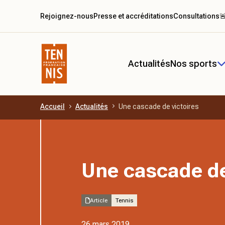
Rejoignez-nous
Presse et accréditations
Consultations

Actualités
Nos sports
Accueil
Actualités
Une cascade de victoires
Aller au contenu principal
Une cascade de
Article
Tennis
26 mars 2019